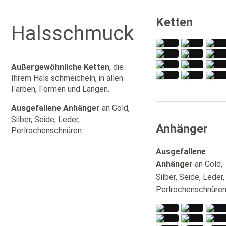
Ketten
Halsschmuck
Amethyst,
Keramik,
Gran
Außergewöhnliche Ketten
, die
Aventurin
Gold
grü
Achat,
Spinell,
grü
mattiert,
900/000
blau
Ihrem Hals schmeicheln, in allen
Perlen,
Onyx,
Bern
Silberlinse
"Kapuzinerkresse"
Beryll,
Silbe
Zirk
Onyx,
Perlen,
Gol
Farben, Formen und Längen.
Feueropal,
Quarze
Pal
Peri
Labradorit,
Aquamarin,
handgearbei
rosa
900/
Aqu
Peridot,
im
500/
Carn
Stahl
Gelbgold
Glas
Quarz,
Wei
roter
fancy
Gol
Ausgefallene Anhänger
an Gold,
750/000
Sternstein,
750/
Bernstein
cut,
Rotgold
Silber
Silber, Seide, Leder,
750/00
Anhänger
Perlrochenschnüren.
Ausgefallene
Anhänger
an Gold,
Silber, Seide, Leder,
Perlrochenschnüren
Boulderopale,
Rutilquarz,
Spek