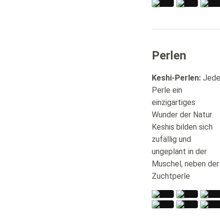
Gold
Rosegold
Wei
"Yin
Beryll,
Ster
900/000
750/000
750/
und
Gold
Gol
Aquamarin,
rote
Fein
Yang"
900/000
900/
Rotgold,
Turmalinsch
auf
Rauchqarz,
Weißgold
Silber
Ker
Silber,
750/000
925/000
/
Feingold
an
Chip
Perlen
Perlrochenleder
Silb
Keshi-Perlen
:
Jed
Perle ein
einzigartiges
Wunder der Natur.
Keshis bilden sich
zufällig und
ungeplant in der
Muschel, neben der
Zuchtperle
Süßwasserperlen,
SW-
Süß
Fancy
Perlen,